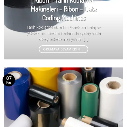
Ribon – Tarih Kodlama
Makineleri – Ribon – Date
Coding Machines
Tarih kodlama ribonları Esnek ambalaj ve
yüksek hızlı üretim hatlarında (yatay yada
dikey paketleme) yaygın [...]
OKUMAYA DEVAM EDIN
→
07
Kas