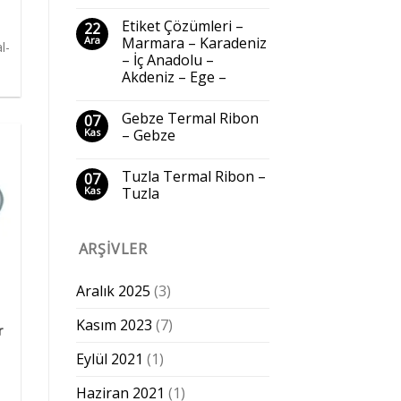
Etiket Çözümleri –
22
Ara
Marmara – Karadeniz
l-
– İç Anadolu –
Akdeniz – Ege –
Gebze Termal Ribon
07
Kas
– Gebze
Tuzla Termal Ribon –
07
Kas
Tuzla
ARŞIVLER
Aralık 2025
(3)
Kasım 2023
(7)
r
Eylül 2021
(1)
,
Haziran 2021
(1)