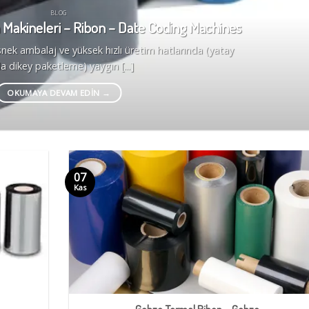
BLOG
 Makineleri – Ribon – Date Coding Machines
snek ambalaj ve yüksek hızlı üretim hatlarında (yatay
a dikey paketleme) yaygın [...]
OKUMAYA DEVAM EDIN
→
07
Kas