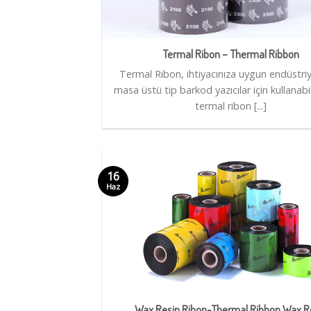
Termal Ribon – Thermal Ribbon
Termal Ribon, ihtiyacınıza uygun endüstriy
masa üstü tip barkod yazıcılar için kullanabi
termal ribon [...]
16
Haz
Wax Resin Ribon-Thermal Ribbon Wax R