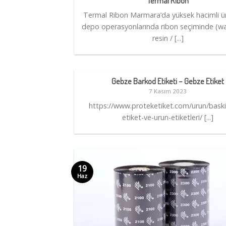
Termal Ribon
Termal Ribon Marmara’da yüksek hacimli ü
depo operasyonlarında ribon seçiminde (wa
resin / [...]
Gebze Barkod Etiketi – Gebze Etiket
7 Kasım 2023
https://www.proteketiket.com/urun/baskil
etiket-ve-urun-etiketleri/ [...]
19
Haz