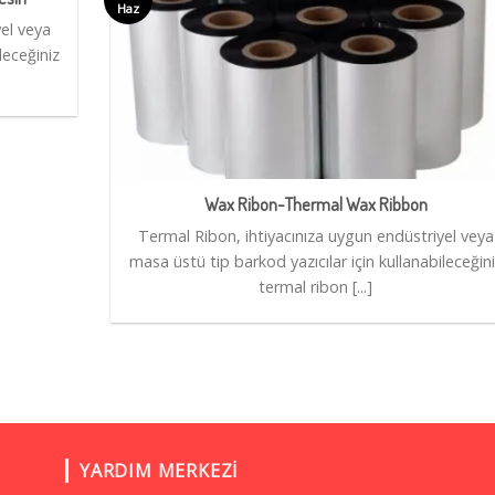
Haz
el veya
leceğiniz
Wax Ribon-Thermal Wax Ribbon
Termal Ribon, ihtiyacınıza uygun endüstriyel veya
masa üstü tip barkod yazıcılar için kullanabileceğin
termal ribon [...]
YARDIM MERKEZI