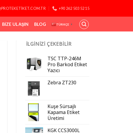
@PROTEKETIKET.COM.TR
+90 262 503 52 15
BIZE ULAŞIN
BLOG
TÜRKÇE
▼
İLGINIZI ÇEKEBILIR
TSC TTP-246M
Pro Barkod Etiket
Yazıcı
Zebra ZT230
Kuşe Sürsajlı
Kapama Etiket
Üretimi
KGK CCS3000L