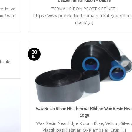
Gebze Termal Ribon – Gebze
retim ve
TERMAL RİBON PROTEK ETİKET :
x / wax-
https://www.proteketiket.com/urun-kategori/terma
ribon/ [...]
30
Eyl
i-rulo-
Wax Resin Ribon NE-Thermal Ribbon Wax Resin Nea
Edge
Wax Resin Near Edge Ribon : Kuşe, Vellum, Silver
Plastik bazlı kağıtlar, OPP ambalaj (ürün [...]