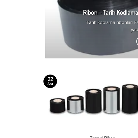
Ribon – Tarih Kodlama
un-
Tarih kodlama ribonları E
yad
22
Ara