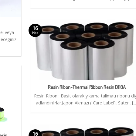
16
el veya
Haz
leceğiniz
Resin Ribon-Thermal Ribbon Resin D110A
Resin Ribon : Basit olarak yıkama talimatı ribonu di
adlandırılırlar.Japon Akmazı ( Care Label), Saten, [...
16
esin