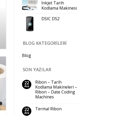
İnkjet Tarih
Kodlama Makinesi
DSIC DS2
BLOG KATEGORILERI
Blog
SON YAZILAR
Ribon – Tarih
22
Ara
Kodlama Makineleri –
Ribon – Date Coding
Machines
Termal Ribon
22
Ara