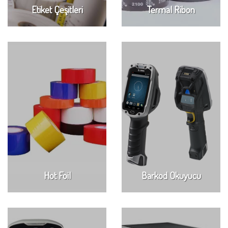
Etiket Çeşitleri
Termal Ribon
Hot Foil
Barkod Okuyucu