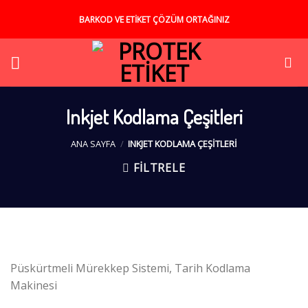
Skip
BARKOD VE ETİKET ÇÖZÜM ORTAĞINIZ
to
content
Inkjet Kodlama Çeşitleri
ANA SAYFA
/
INKJET KODLAMA ÇEŞITLERI
FILTRELE
Püskürtmeli Mürekkep Sistemi, Tarih Kodlama
Makinesi