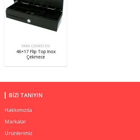
PARA ÇEKMECESI
46×17 Flip Top Inox
Çekmece
BIZI TANIYIN
Hakkımızda
Markalar
Ürünlerimiz