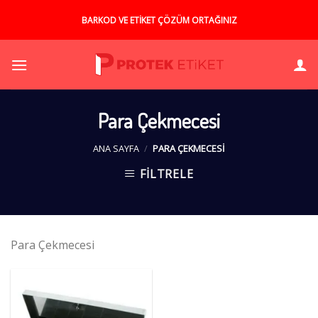
Skip
BARKOD VE ETİKET ÇÖZÜM ORTAĞINIZ
to
content
Para Çekmecesi
ANA SAYFA
/
PARA ÇEKMECESI
FILTRELE
Para Çekmecesi