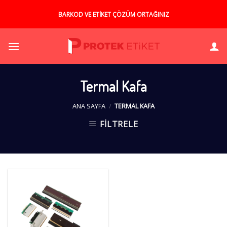
Skip
BARKOD VE ETİKET ÇÖZÜM ORTAĞINIZ
to
content
Termal Kafa
ANA SAYFA
/
TERMAL KAFA
FILTRELE