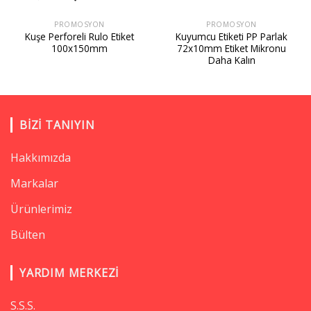
PROMOSYON
PROMOSYON
Kuşe Perforeli Rulo Etiket
Kuyumcu Etiketi PP Parlak
100x150mm
72x10mm Etiket Mikronu
Daha Kalın
BIZI TANIYIN
Hakkımızda
Markalar
Ürünlerimiz
Bülten
YARDIM MERKEZI
S.S.S.