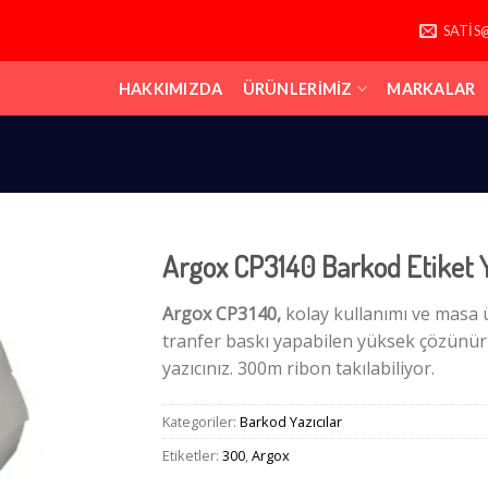
SATIS
HAKKIMIZDA
ÜRÜNLERIMIZ
MARKALAR
Argox CP3140 Barkod Etiket Y
Argox CP3140,
kolay kullanımı ve masa 
tranfer baskı yapabilen yüksek çözünür
yazıcınız. 300m ribon takılabiliyor.
Kategoriler:
Barkod Yazıcılar
Etiketler:
300
,
Argox