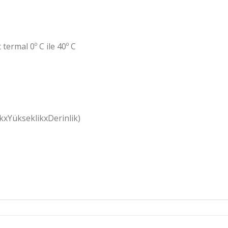
 termal 0º C ile 40º C
xYükseklikxDerinlik)