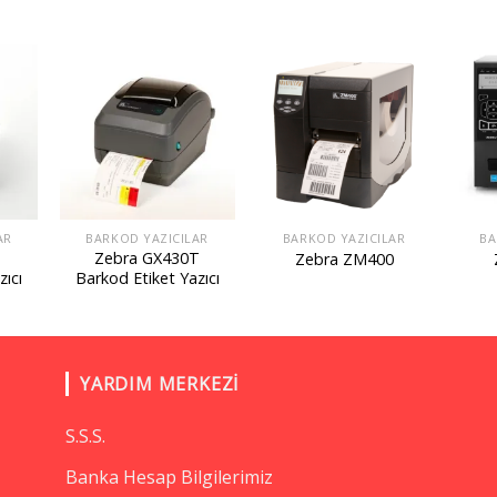
AR
BARKOD YAZICILAR
BARKOD YAZICILAR
BA
Zebra GX430T
Zebra ZM400
zıcı
Barkod Etiket Yazıcı
YARDIM MERKEZI
S.S.S.
Banka Hesap Bilgilerimiz