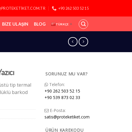
@PROTEKETIKET.COM.TR
+90 262 503 52 15
BIZE ULAŞIN
BLOG
TÜRKÇE
▼
azıcı
SORUNUZ MU VAR?
üstü tip termal
Telefon:
+90 262 503 52 15
lüklü barkod
+90 539 873 02 33
E-Posta:
satis@proteketiket.com
ÜRÜN KAREKODU