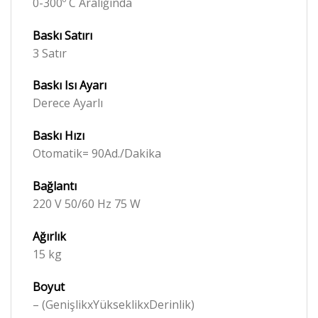
0-300º C Aralığında
Baskı Satırı
3 Satır
Baskı Isı Ayarı
Derece Ayarlı
Baskı Hızı
Otomatik= 90Ad./Dakika
Bağlantı
220 V 50/60 Hz 75 W
Ağırlık
15 kg
Boyut
– (GenişlikxYükseklikxDerinlik)