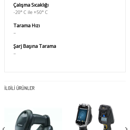
Çalışma Sıcaklığı
-20° C ile +50° C
Tarama Hızı
–
Şarj Başına Tarama
–
İLGILI ÜRÜNLER