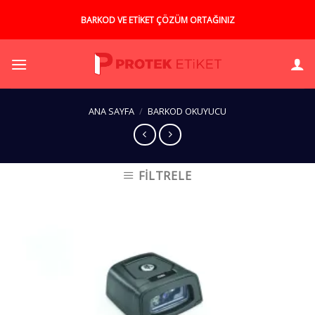
Skip
BARKOD VE ETİKET ÇÖZÜM ORTAĞINIZ
to
content
ANA SAYFA
/
BARKOD OKUYUCU
FILTRELE