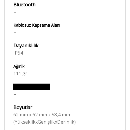
Bluetooth
–
Kablosuz Kapsama Alanı
–
Dayanıklılık
IP54
Ağırlık
111 gr
Okuma Mesafesi
–
Boyutlar
62 mm x 62 mm x 58,4 mm
(YükseklikxGenişlikxDerinlik)