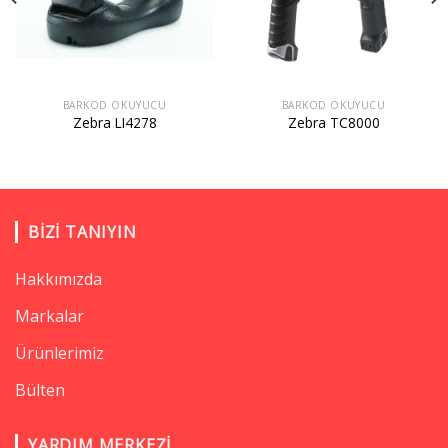
BARKOD OKUYUCU
BARKOD OKUYUCU
Zebra LI4278
Zebra TC8000
BIZI TANIYIN
Hakkımızda
Markalar
Ürünlerimiz
Bülten
YARDIM MERKEZI