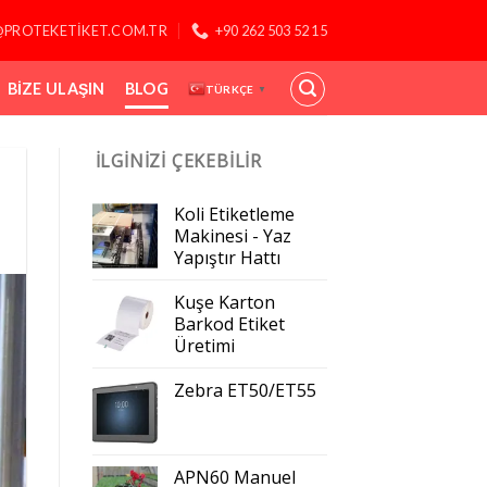
@PROTEKETIKET.COM.TR
+90 262 503 52 15
BIZE ULAŞIN
BLOG
TÜRKÇE
▼
İLGINIZI ÇEKEBILIR
Koli Etiketleme
Makinesi - Yaz
Yapıştır Hattı
Kuşe Karton
Barkod Etiket
Üretimi
Zebra ET50/ET55
APN60 Manuel