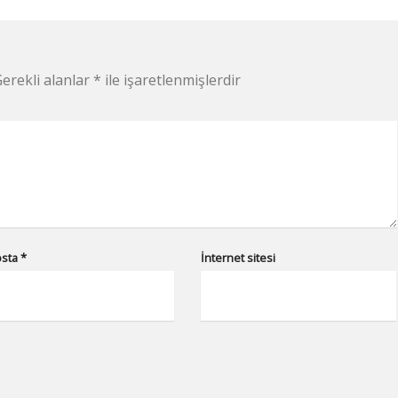
erekli alanlar
*
ile işaretlenmişlerdir
osta
*
İnternet sitesi