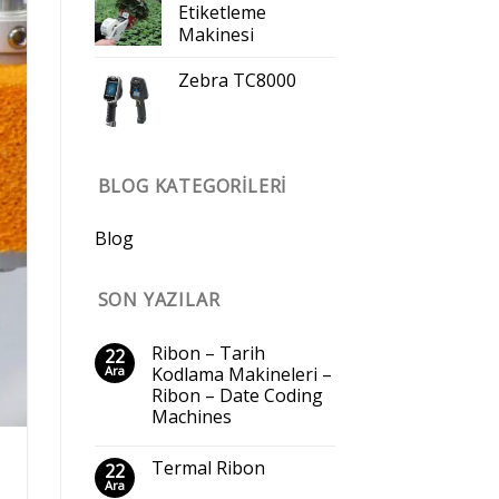
Etiketleme
Makinesi
Zebra TC8000
BLOG KATEGORILERI
Blog
SON YAZILAR
Ribon – Tarih
22
Ara
Kodlama Makineleri –
Ribon – Date Coding
Machines
Termal Ribon
22
Ara