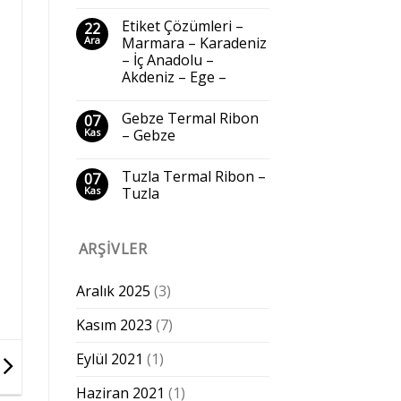
Etiket Çözümleri –
22
Ara
Marmara – Karadeniz
– İç Anadolu –
Akdeniz – Ege –
Gebze Termal Ribon
07
Kas
– Gebze
Tuzla Termal Ribon –
07
Kas
Tuzla
ARŞIVLER
Aralık 2025
(3)
Kasım 2023
(7)
Eylül 2021
(1)
Haziran 2021
(1)