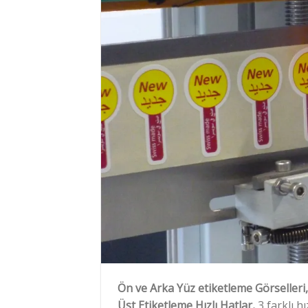
Ön ve Arka Yüz etiketleme Görselleri, 
Üst Etiketleme Hızlı Hatlar,
3 farklı h