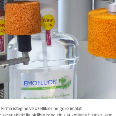
Firma isteğine ve özelliklerine göre imalat.
ız seçeneğiniz ile birlikte istediğiniz etiketleme hızına ulaşın.