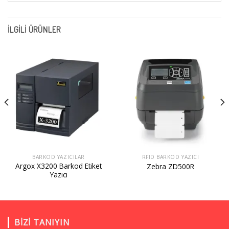
İLGILI ÜRÜNLER
BARKOD YAZICILAR
RFID BARKOD YAZICI
Argox X3200 Barkod Etiket
Zebra ZD500R
Yazıcı
BIZI TANIYIN