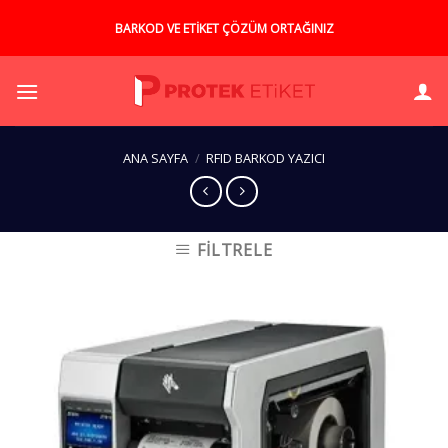
Skip
BARKOD VE ETİKET ÇÖZÜM ORTAĞINIZ
to
content
ANA SAYFA
/
RFID BARKOD YAZICI
FILTRELE