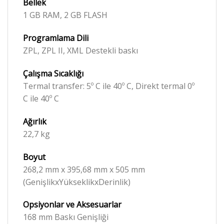
Bellek
1 GB RAM, 2 GB FLASH
Programlama Dili
ZPL, ZPL II, XML Destekli baskı
Çalışma Sıcaklığı
Termal transfer: 5º C ile 40º C, Direkt termal 0º
C ile 40º C
Ağırlık
22,7 kg
Boyut
268,2 mm x 395,68 mm x 505 mm
(GenişlikxYükseklikxDerinlik)
Opsiyonlar ve Aksesuarlar
168 mm Baskı Genişliği