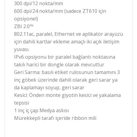
300 dpi/12 nokta/mm
600 dpi/24 nokta/mm (sadece ZT610 için
opsiyonel)
ZBI 2.0™
802.11ac, paralel, Ethernet ve aplikatör arayüzü
için dahili kartlar ekleme amaçlı iki açık iletişim
yuvası.
IPv6 opsiyonu bir paralel bağlantı noktasına
takılı harici bir dongle olarak mevcuttur
Geri Sarma: basılı etiket rulosunun tamamını 3
inç göbek üzerinde dahili olarak geri sarar ya
da kaplamayı soyup, geri sarar
Kesici: Önden monte giyotin kesici ve yakalama
tepsisi
1 inç iç çap Medya askısı
Mürekkepli tarafı içeride ribbon mili