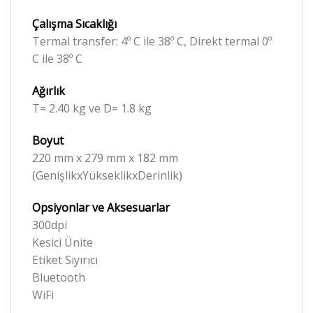
Çalışma Sıcaklığı
Termal transfer: 4º C ile 38º C, Direkt termal 0º
C ile 38º C
Ağırlık
T= 2.40 kg ve D= 1.8 kg
Boyut
220 mm x 279 mm x 182 mm
(GenişlikxYükseklikxDerinlik)
Opsiyonlar ve Aksesuarlar
300dpi
Kesici Ünite
Etiket Sıyırıcı
Bluetooth
WiFi