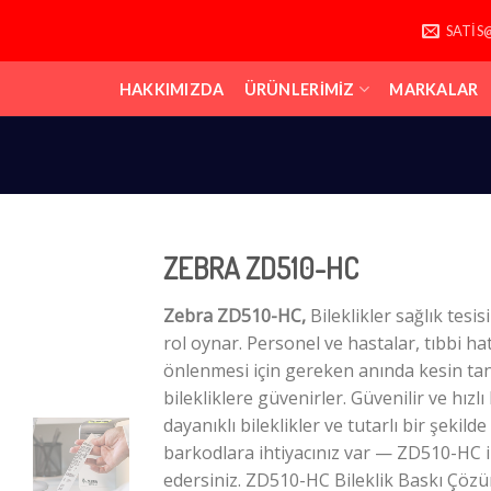
SATIS
HAKKIMIZDA
ÜRÜNLERIMIZ
MARKALAR
ZEBRA ZD510-HC
Zebra ZD510-HC,
Bileklikler sağlık tesisi
rol oynar. Personel ve hastalar, tıbbi ha
önlenmesi için gereken anında kesin ta
bilekliklere güvenirler. Güvenilir ve hızlı 
dayanıklı bileklikler ve tutarlı bir şekild
barkodlara ihtiyacınız var — ZD510-HC 
edersiniz. ZD510-HC Bileklik Baskı Çözü