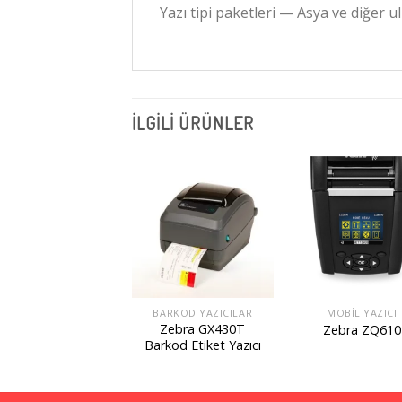
Yazı tipi paketleri — Asya ve diğer ulu
İLGILI ÜRÜNLER
ARKOD YAZICILAR
BARKOD YAZICILAR
MOBIL YAZICI
Zebra GC420T
Zebra GX430T
Zebra ZQ610
rkod Etiket Yazıcı
Barkod Etiket Yazıcı