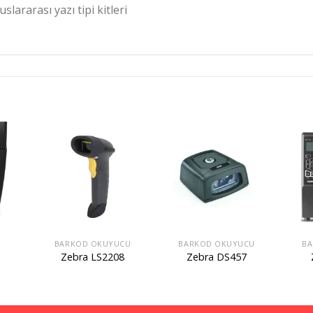
slararası yazı tipi kitleri
BARKOD OKUYUCU
BARKOD OKUYUCU
BA
Zebra LS2208
Zebra DS457