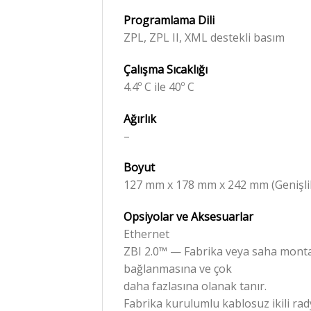
Programlama Dili
ZPL, ZPL II, XML destekli basım
Çalışma Sıcaklığı
4.4º C ile 40º C
Ağırlık
–
Boyut
127 mm x 178 mm x 242 mm (Genişlik
Opsiyolar ve Aksesuarlar
Ethernet
ZBI 2.0™ — Fabrika veya saha montajl
bağlanmasına ve çok
daha fazlasına olanak tanır.
Fabrika kurulumlu kablosuz ikili rad