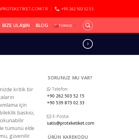
@PROTEKETIKET.COM.TR
+90 262 503 52 15
BIZE ULAŞIN
BLOG
TÜRKÇE
▼
SORUNUZ MU VAR?
nizde kritik bir
Telefon:
+90 262 503 52 15
taların
+90 539 873 02 33
nımlama için
bileklik baskısı,
E-Posta:
e okunabilir
satis@proteketiket.com
ile tümünü elde
mü, güvenilir
ÜRÜN KAREKODU