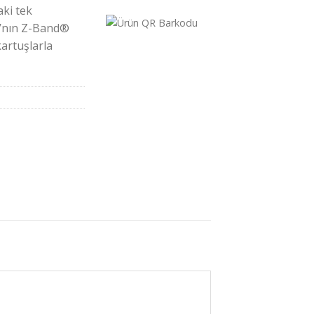
aki tek
ra’nın Z-Band®
kartuşlarla