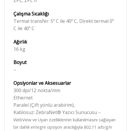
ZPL, ZPL II
Çalışma Sıcaklığı
Termal transfer: 5º C ile 40º C, Direkt termal 0º
C ile 40º C
Ağırlık
16 kg
Boyut
–
Opsiyonlar ve Aksesuarlar
300 dpi/12 nokta/mm
Ethernet
Paralel (Çift yönlü arabirim),
Kablosuz: ZebraNet® Yazıcı Sunucusu –
WebView ve Uyarı özelliklerinin kullanılmasını sağlayan
bir dahili entegre opsiyon aracılığıyla 802.11 a/b/g/n