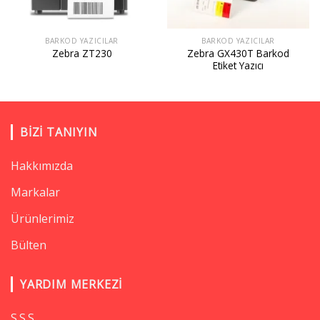
BARKOD YAZICILAR
BARKOD YAZICILAR
Zebra GX430T Barkod
Zebra ZT230
Etiket Yazıcı
BIZI TANIYIN
Hakkımızda
Markalar
Ürünlerimiz
Bülten
YARDIM MERKEZI
S.S.S.